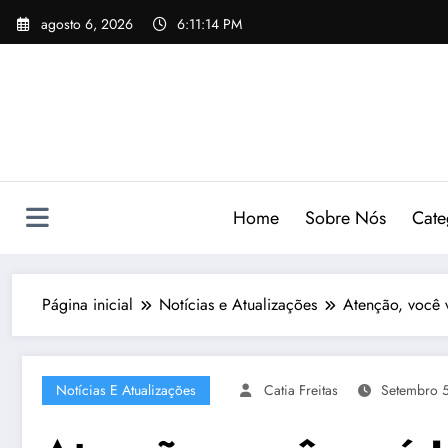
Pular
agosto 6, 2026
6:11:15 PM
para
o
conteúdo
Home
Sobre Nós
Cate
Página inicial
Notícias e Atualizações
Atenção, você v
Notícias E Atualizações
Catia Freitas
Setembro 