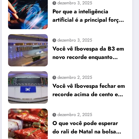
dezembro 3, 2025
Por que a inteligência
artificial é a principal força
do mercado e o que isso
significa para seus
dezembro 3, 2025
investimentos
Você vê Ibovespa da B3 em
novo recorde enquanto
dólar cai frente ao real
dezembro 2, 2025
Você vê Ibovespa fechar em
recorde acima de cento e
sessenta e um mil pontos
enquanto dólar recua para
dezembro 2, 2025
cinco reais e trinta e três
O que você pode esperar
centavos
do rali de Natal na bolsa