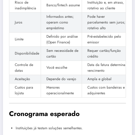
Risco de
Instituição e, em atraso,
Banco/fintech assume
inadimplência
rotativo ao cliente
Informados antes;
Pode haver
Juros
operam como
parcelamento sem juros;
empréstimo
rotativo alto
Definido por análise
Pré-estabelecido pelo
Limite
(Open Finance)
emissor
Sem necessidade de
Requer cartão/função
Disponibilidade
cartão
crédito
Controle de
Data da fatura determina
Você escolhe
datas
vencimento
Aceitação
Depende do varejo
Ampla e global
Custos para
Menores
Custos com bandeiras e
lojista
operacionalmente
adquirentes
Cronograma esperado
Instituições já testam soluções semelhantes.