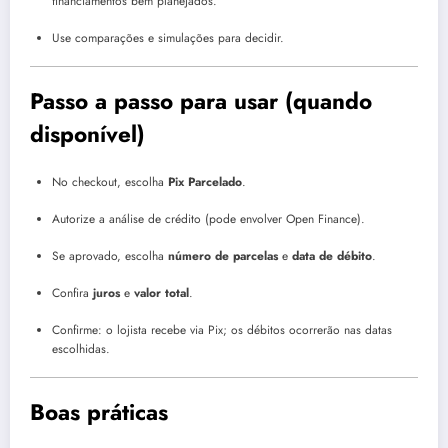
financiamentos bem planejados.
Use comparações e simulações para decidir.
Passo a passo para usar (quando
disponível)
No checkout, escolha
Pix Parcelado
.
Autorize a análise de crédito (pode envolver Open Finance).
Se aprovado, escolha
número de parcelas
e
data de débito
.
Confira
juros
e
valor total
.
Confirme: o lojista recebe via Pix; os débitos ocorrerão nas datas
escolhidas.
Boas práticas