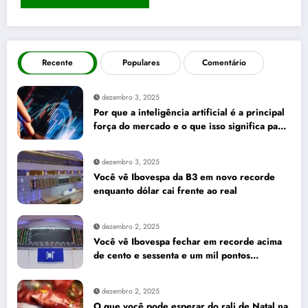
Recente
Populares
Comentário
dezembro 3, 2025
Por que a inteligência artificial é a principal
força do mercado e o que isso significa para
seus investimentos
dezembro 3, 2025
Você vê Ibovespa da B3 em novo recorde
enquanto dólar cai frente ao real
dezembro 2, 2025
Você vê Ibovespa fechar em recorde acima
de cento e sessenta e um mil pontos
enquanto dólar recua para cinco reais e
trinta e três centavos
dezembro 2, 2025
O que você pode esperar do rali de Natal na