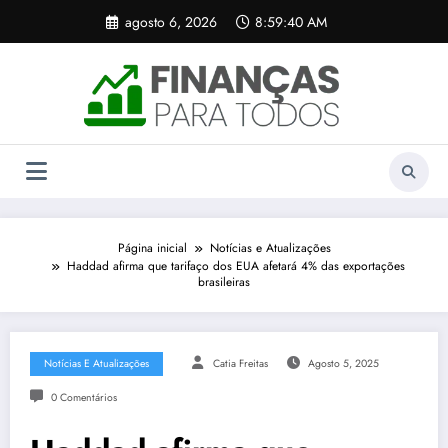
Pular
agosto 6, 2026
8:59:40 AM
para
o
conteúdo
Página inicial
Notícias e Atualizações
Haddad afirma que tarifaço dos EUA afetará 4% das exportações
brasileiras
Notícias E Atualizações
Catia Freitas
Agosto 5, 2025
0 Comentários