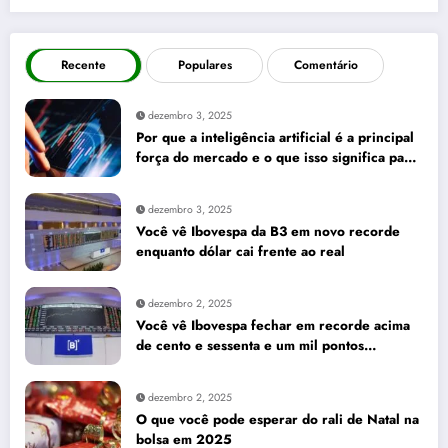
Recente
Populares
Comentário
dezembro 3, 2025
Por que a inteligência artificial é a principal
força do mercado e o que isso significa para
seus investimentos
dezembro 3, 2025
Você vê Ibovespa da B3 em novo recorde
enquanto dólar cai frente ao real
dezembro 2, 2025
Você vê Ibovespa fechar em recorde acima
de cento e sessenta e um mil pontos
enquanto dólar recua para cinco reais e
trinta e três centavos
dezembro 2, 2025
O que você pode esperar do rali de Natal na
bolsa em 2025