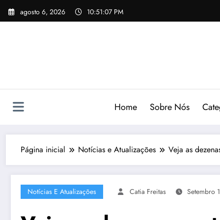
Pular
agosto 6, 2026
10:51:09 PM
para
o
conteúdo
Home
Sobre Nós
Cate
Página inicial
Notícias e Atualizações
Veja as dezenas
Notícias E Atualizações
Catia Freitas
Setembro 