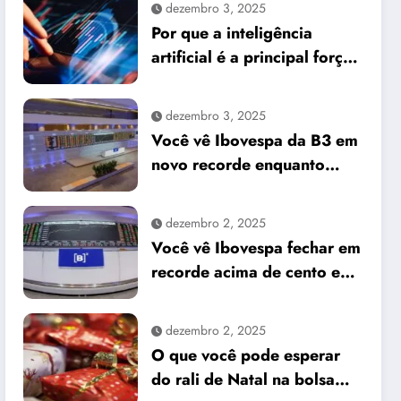
dezembro 3, 2025
Por que a inteligência
artificial é a principal força
do mercado e o que isso
significa para seus
dezembro 3, 2025
investimentos
Você vê Ibovespa da B3 em
novo recorde enquanto
dólar cai frente ao real
dezembro 2, 2025
Você vê Ibovespa fechar em
recorde acima de cento e
sessenta e um mil pontos
enquanto dólar recua para
dezembro 2, 2025
cinco reais e trinta e três
O que você pode esperar
centavos
do rali de Natal na bolsa