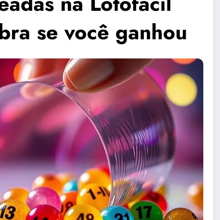
eadas na Lotofácil
ubra se você ganhou