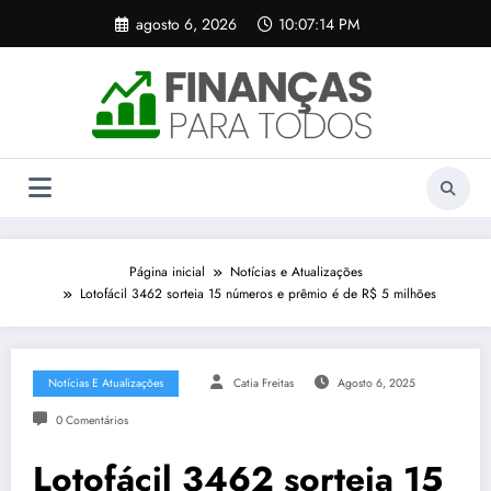
Pular
agosto 6, 2026
10:07:14 PM
para
o
conteúdo
Página inicial
Notícias e Atualizações
Lotofácil 3462 sorteia 15 números e prêmio é de R$ 5 milhões
Notícias E Atualizações
Catia Freitas
Agosto 6, 2025
0 Comentários
Lotofácil 3462 sorteia 15