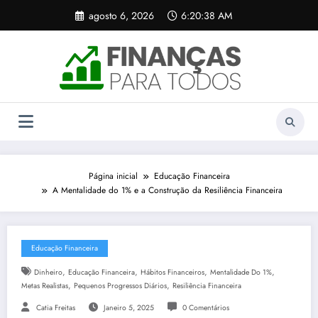
Pular
agosto 6, 2026
6:20:38 AM
para
o
conteúdo
Página inicial
Educação Financeira
A Mentalidade do 1% e a Construção da Resiliência Financeira
Educação Financeira
,
,
,
,
Dinheiro
Educação Financeira
Hábitos Financeiros
Mentalidade Do 1%
,
,
Metas Realistas
Pequenos Progressos Diários
Resiliência Financeira
Catia Freitas
Janeiro 5, 2025
0 Comentários