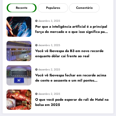
Recente
Populares
Comentário
dezembro 3, 2025
Por que a inteligência artificial é a principal
força do mercado e o que isso significa para
seus investimentos
dezembro 3, 2025
Você vê Ibovespa da B3 em novo recorde
enquanto dólar cai frente ao real
dezembro 2, 2025
Você vê Ibovespa fechar em recorde acima
de cento e sessenta e um mil pontos
enquanto dólar recua para cinco reais e
trinta e três centavos
dezembro 2, 2025
O que você pode esperar do rali de Natal na
bolsa em 2025