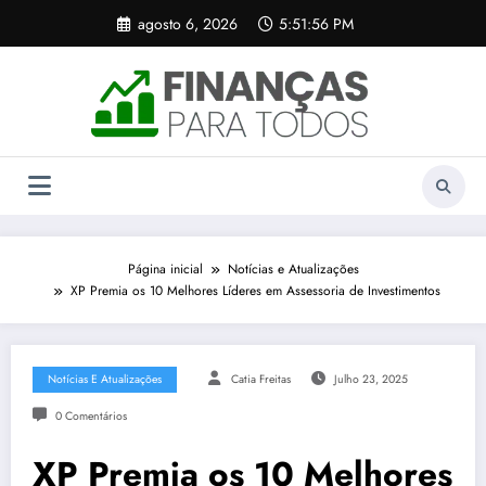
Pular
agosto 6, 2026
5:51:56 PM
para
o
conteúdo
Página inicial
Notícias e Atualizações
XP Premia os 10 Melhores Líderes em Assessoria de Investimentos
Notícias E Atualizações
Catia Freitas
Julho 23, 2025
0 Comentários
XP Premia os 10 Melhores