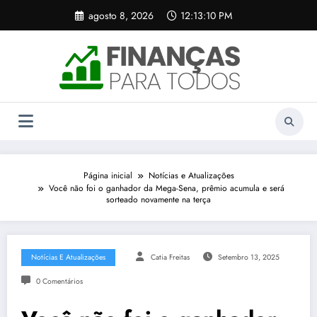
Pular
agosto 8, 2026
12:13:10 PM
para
o
conteúdo
Página inicial
Notícias e Atualizações
Você não foi o ganhador da Mega-Sena, prêmio acumula e será
sorteado novamente na terça
Notícias E Atualizações
Catia Freitas
Setembro 13, 2025
0 Comentários