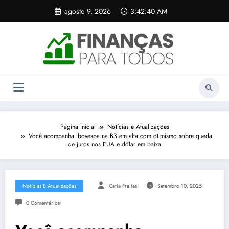
Pular
agosto 9, 2026
3:42:40 AM
para
o
conteúdo
Página inicial
Notícias e Atualizações
Você acompanha Ibovespa na B3 em alta com otimismo sobre queda
de juros nos EUA e dólar em baixa
Notícias E Atualizações
Catia Freitas
Setembro 10, 2025
0 Comentários