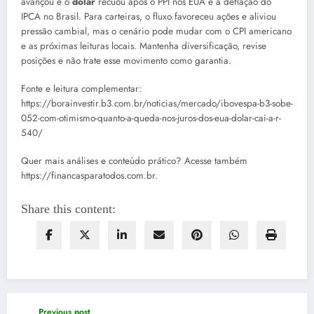
avançou e o
dólar
recuou após o PPI nos EUA e a deflação do
IPCA no Brasil. Para carteiras, o fluxo favoreceu ações e aliviou
pressão cambial, mas o cenário pode mudar com o CPI americano
e as próximas leituras locais. Mantenha diversificação, revise
posições e não trate esse movimento como garantia.
Fonte e leitura complementar:
https://borainvestir.b3.com.br/noticias/mercado/ibovespa-b3-sobe-
052-com-otimismo-quanto-a-queda-nos-juros-dos-eua-dolar-cai-a-r-
540/
Quer mais análises e conteúdo prático? Acesse também
https://financasparatodos.com.br.
Share this content:
Previous post