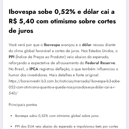
Ibovespa sobe 0,52% e dólar cai a
R$ 5,40 com otimismo sobre cortes
de juros
Você verá por que o
Ibovespa
avançou e o
dólar
recuou diante
do clima global favorável a cortes de juros. Nos Estados Unidos, o
PPI
(Índice de Preços ao Produtor) veio abaixo do esperado,
reforçando a expectativa de afrouxamento do
Federal Reserve
.
No Brasil, o
IPCA
registrou deflação, o que também influenciou o
humor dos investidores. Mais detalhes e fonte original:
https://borainvestir.b3.com.br/noticias/mercado/ibovespa-b3-sobe-
052-com-otimismo-quanto-a-queda-nos-juros-dos-eua-dolar-cai-a-r-
540/
Principais pontos
Ibovespa subiu 0,52% com otimismo global sobre juros.
PPI dos EUA veio abaixo do esperado e impulsionou bets por cortes