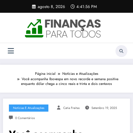
Pular
agosto 8, 2026
4:41:56 PM
para
o
conteúdo
Página inicial
Notícias e Atualizações
Você acompanha Ibovespa em novo recorde e semana positiva
enquanto dólar chega a cinco reais e trinta e dois centavos
Notícias E Atualizações
Catia Freitas
Setembro 19, 2025
0 Comentários