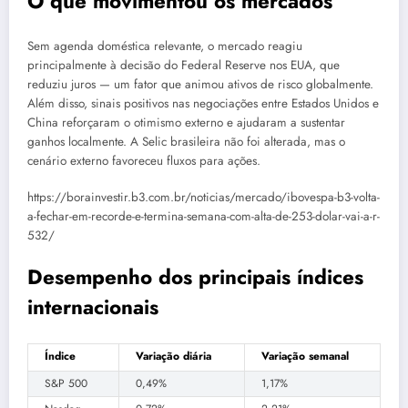
O que movimentou os mercados
Sem agenda doméstica relevante, o mercado reagiu
principalmente à decisão do Federal Reserve nos EUA, que
reduziu juros — um fator que animou ativos de risco globalmente.
Além disso, sinais positivos nas negociações entre Estados Unidos e
China reforçaram o otimismo externo e ajudaram a sustentar
ganhos localmente. A Selic brasileira não foi alterada, mas o
cenário externo favoreceu fluxos para ações.
https://borainvestir.b3.com.br/noticias/mercado/ibovespa-b3-volta-
a-fechar-em-recorde-e-termina-semana-com-alta-de-253-dolar-vai-a-r-
532/
Desempenho dos principais índices
internacionais
Índice
Variação diária
Variação semanal
S&P 500
0,49%
1,17%