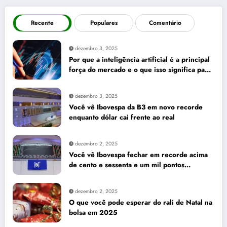
Recente
Populares
Comentário
dezembro 3, 2025
Por que a inteligência artificial é a principal
força do mercado e o que isso significa para
seus investimentos
dezembro 3, 2025
Você vê Ibovespa da B3 em novo recorde
enquanto dólar cai frente ao real
dezembro 2, 2025
Você vê Ibovespa fechar em recorde acima
de cento e sessenta e um mil pontos
enquanto dólar recua para cinco reais e
trinta e três centavos
dezembro 2, 2025
O que você pode esperar do rali de Natal na
bolsa em 2025