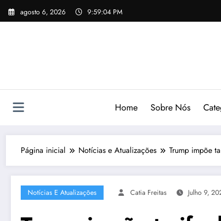
Pular
agosto 6, 2026
9:59:05 PM
para
o
conteúdo
Home
Sobre Nós
Cate
Página inicial
Notícias e Atualizações
Trump impõe ta
Notícias E Atualizações
Catia Freitas
Julho 9, 20