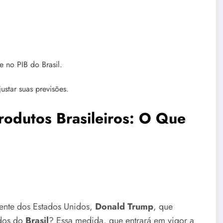
 no PIB do Brasil.
star suas previsões.
rodutos Brasileiros: O Que
dente dos Estados Unidos,
Donald Trump
, que
dos do
Brasil
? Essa medida, que entrará em vigor a