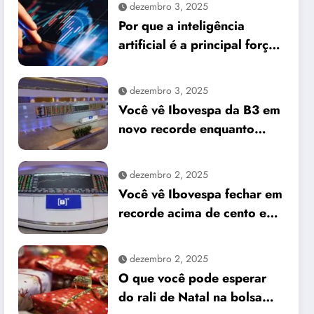
dezembro 3, 2025
Por que a inteligência
artificial é a principal força
do mercado e o que isso
significa para seus
dezembro 3, 2025
investimentos
Você vê Ibovespa da B3 em
novo recorde enquanto
dólar cai frente ao real
dezembro 2, 2025
Você vê Ibovespa fechar em
recorde acima de cento e
sessenta e um mil pontos
enquanto dólar recua para
dezembro 2, 2025
cinco reais e trinta e três
O que você pode esperar
centavos
do rali de Natal na bolsa