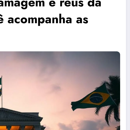
Ramagem e réus da
cê acompanha as