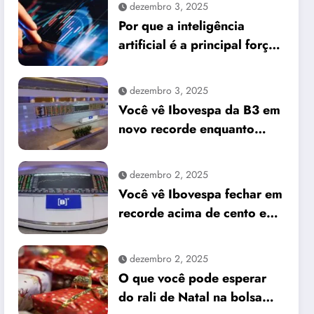
dezembro 3, 2025
Por que a inteligência
artificial é a principal força
do mercado e o que isso
significa para seus
dezembro 3, 2025
investimentos
Você vê Ibovespa da B3 em
novo recorde enquanto
dólar cai frente ao real
dezembro 2, 2025
Você vê Ibovespa fechar em
recorde acima de cento e
sessenta e um mil pontos
enquanto dólar recua para
dezembro 2, 2025
cinco reais e trinta e três
O que você pode esperar
centavos
do rali de Natal na bolsa