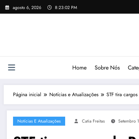
Pular
agosto 6, 2026
8:23:03 PM
para
o
conteúdo
Home
Sobre Nós
Cate
Página inicial
Notícias e Atualizações
STF tira cargo
Notícias E Atualizações
Catia Freitas
Setembro 1