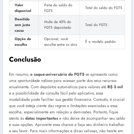
Valor
Parte do saldo do
Total do saldo do FGTS
disponível
FGTS
Demitido
Multa de 40% do
sem justa
Total do FGTS
FGTS depositado
causa
Opção de
Opcional, você
É o modelo padrão
escolha
escolhe entre os dois
Conclusão
Em resumo,
o saque-aniversário do FGTS
se apresenta como
uma
oportunidade valiosa
para acessar parte dos seus recursos
anualmente. Com depósitos automáticos para valores até
R$ 3 mil
e a possibilidade de consulta fácil pelo aplicativo, essa
modalidade pode facilitar sua
gestão financeira
. Contudo, é crucial
que você esteja ciente das
regras e limitações
associadas a essa
escolha, especialmente em relação a demissões. Portanto, fique
atento às
datas importantes
e não deixe de acompanhar seu saldo
e suas opções. Aproveite essa chance e faça seu dinheiro trabalhar
a seu favor. Para mais informações e dicas valiosas, não hesite em