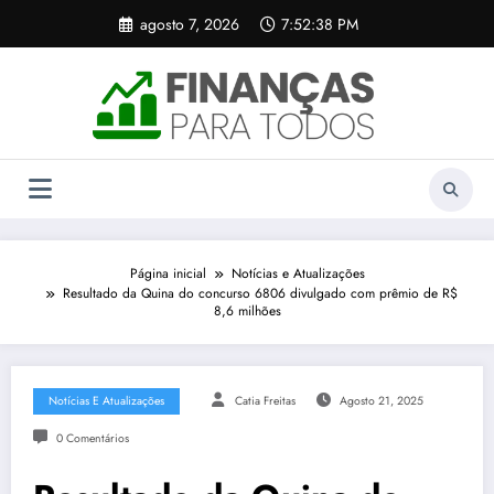
Pular
agosto 7, 2026
7:52:38 PM
para
o
conteúdo
Página inicial
Notícias e Atualizações
Resultado da Quina do concurso 6806 divulgado com prêmio de R$
8,6 milhões
Notícias E Atualizações
Catia Freitas
Agosto 21, 2025
0 Comentários