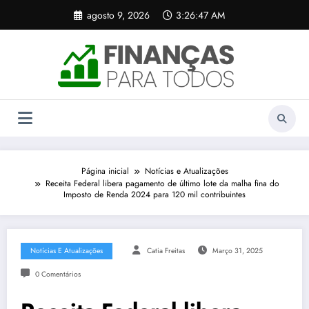
Pular
agosto 9, 2026
3:26:48 AM
para
o
conteúdo
Página inicial
Notícias e Atualizações
Receita Federal libera pagamento de último lote da malha fina do
Imposto de Renda 2024 para 120 mil contribuintes
Notícias E Atualizações
Catia Freitas
Março 31, 2025
0 Comentários