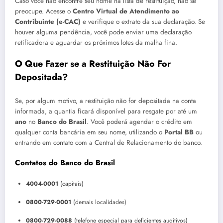
Caso você não encontre seu nome na lista de restituição, não se
preocupe. Acesse o
Centro Virtual de Atendimento ao
Contribuinte (e-CAC)
e verifique o extrato da sua declaração. Se
houver alguma pendência, você pode enviar uma declaração
retificadora e aguardar os próximos lotes da malha fina.
O Que Fazer se a Restituição Não For
Depositada?
Se, por algum motivo, a restituição não for depositada na conta
informada, a quantia ficará disponível para resgate por até um
ano
no
Banco do Brasil
. Você poderá agendar o crédito em
qualquer conta bancária em seu nome, utilizando o
Portal BB
ou
entrando em contato com a Central de Relacionamento do banco.
Contatos do Banco do Brasil
4004-0001
(capitais)
0800-729-0001
(demais localidades)
0800-729-0088
(telefone especial para deficientes auditivos)