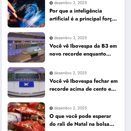
dezembro 3, 2025
Por que a inteligência
artificial é a principal força
do mercado e o que isso
significa para seus
dezembro 3, 2025
investimentos
Você vê Ibovespa da B3 em
novo recorde enquanto
dólar cai frente ao real
dezembro 2, 2025
Você vê Ibovespa fechar em
recorde acima de cento e
sessenta e um mil pontos
enquanto dólar recua para
dezembro 2, 2025
cinco reais e trinta e três
O que você pode esperar
centavos
do rali de Natal na bolsa