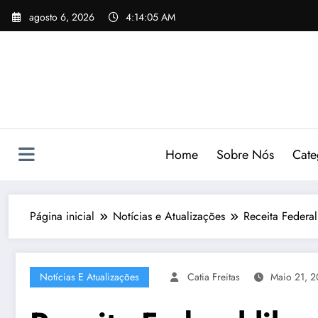
Pular
agosto 6, 2026
4:14:07 AM
para
o
conteúdo
Home
Sobre Nós
Cate
Página inicial
Notícias e Atualizações
Receita Federal
Notícias E Atualizações
Catia Freitas
Maio 21, 