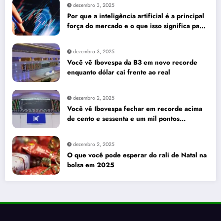
dezembro 3, 2025
Por que a inteligência artificial é a principal
força do mercado e o que isso significa para
seus investimentos
dezembro 3, 2025
Você vê Ibovespa da B3 em novo recorde
enquanto dólar cai frente ao real
dezembro 2, 2025
Você vê Ibovespa fechar em recorde acima
de cento e sessenta e um mil pontos
enquanto dólar recua para cinco reais e
trinta e três centavos
dezembro 2, 2025
O que você pode esperar do rali de Natal na
bolsa em 2025