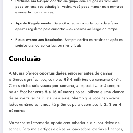
Participe em Grupo
: Apostar em grupo com amigos ou familiares
pode ser uma boa estratégia. Assim, você pode marcar mais números
e aumentar suas chances.
Aposte Regularmente
: Se você acredita na sorte, considere fazer
apostas regulares para aumentar suas chances ao longo do tempo.
Fique Atento aos Resultados
: Sempre confira os resultados após os
sorteios usando aplicativos ou sites oficiais.
Conclusão
A
Quina
oferece
oportunidades emocionantes
de ganhar
prêmios significativos, como os
R$ 4 milhões
do concurso 6734.
Com sorteios
seis vezes por semana
, a expectativa está sempre
no ar. Escolher entre
5 a 15 números
no seu bilhete é uma chance
de se aventurar na busca pela sorte. Mesmo que você não acerte
todos os números, ainda há prêmios para quem acerta
2, 3 ou 4
números
.
Mantenha-se informado, aposte com sabedoria e nunca deixe de
sonhar. Para mais artigos e dicas valiosas sobre loterias e finanças,