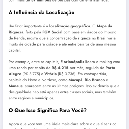
com mais de
37 milhões
de pessoas com carteira assinada.
A Influência da Localização
Um fator importante é a
localização geográfica
. O
Mapa da
Riqueza
, feito pela
FGV Social
com base em dados do Imposto
de Renda, mostra que a concentração de riqueza no Brasil varia
muito de cidade para cidade e até entre bairros de uma mesma
capital.
Por exemplo, entre as capitais,
Florianópolis
lidera o ranking com
uma renda per capita de
R$ 4.215
por mês, seguida de
Porto
Alegre
(R$ 3.775) e
Vitória
(R$ 3.736). Em contrapartida,
capitais do Norte e Nordeste, como
Macapá
,
Rio Branco
e
Manaus
, aparecem entre as últimas posições. Isso evidencia que a
desigualdade não está apenas entre classes sociais, mas também
entre regiões e municípios.
O Que Isso Significa Para Você?
Agora que você tem uma ideia mais clara sobre o que é ser rico