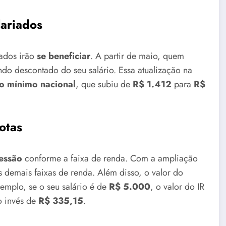
lariados
iados irão
se beneficiar
. A partir de maio, quem
do descontado do seu salário. Essa atualização na
io mínimo nacional
, que subiu de
R$ 1.412
para
R$
otas
essão
conforme a faixa de renda. Com a ampliação
as demais faixas de renda. Além disso, o valor do
xemplo, se o seu salário é de
R$ 5.000
, o valor do IR
o invés de
R$ 335,15
.