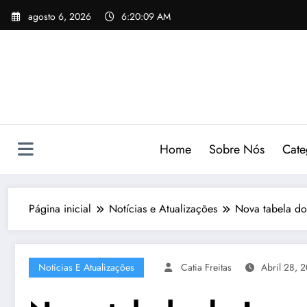
Pular
agosto 6, 2026
6:20:10 AM
para
o
conteúdo
Home
Sobre Nós
Cate
Página inicial
Notícias e Atualizações
Nova tabela do
Notícias E Atualizações
Catia Freitas
Abril 28, 