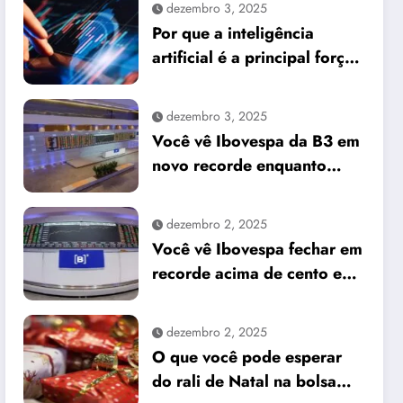
dezembro 3, 2025
Por que a inteligência
artificial é a principal força
do mercado e o que isso
significa para seus
dezembro 3, 2025
investimentos
Você vê Ibovespa da B3 em
novo recorde enquanto
dólar cai frente ao real
dezembro 2, 2025
Você vê Ibovespa fechar em
recorde acima de cento e
sessenta e um mil pontos
enquanto dólar recua para
dezembro 2, 2025
cinco reais e trinta e três
O que você pode esperar
centavos
do rali de Natal na bolsa