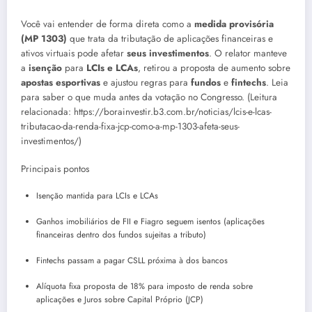
Você vai entender de forma direta como a
medida provisória
(MP 1303)
que trata da tributação de aplicações financeiras e
ativos virtuais pode afetar
seus investimentos
. O relator manteve
a
isenção
para
LCIs e LCAs
, retirou a proposta de aumento sobre
apostas esportivas
e ajustou regras para
fundos
e
fintechs
. Leia
para saber o que muda antes da votação no Congresso. (Leitura
relacionada: https://borainvestir.b3.com.br/noticias/lcis-e-lcas-
tributacao-da-renda-fixa-jcp-como-a-mp-1303-afeta-seus-
investimentos/)
Principais pontos
Isenção mantida para LCIs e LCAs
Ganhos imobiliários de FII e Fiagro seguem isentos (aplicações
financeiras dentro dos fundos sujeitas a tributo)
Fintechs passam a pagar CSLL próxima à dos bancos
Alíquota fixa proposta de 18% para imposto de renda sobre
aplicações e Juros sobre Capital Próprio (JCP)