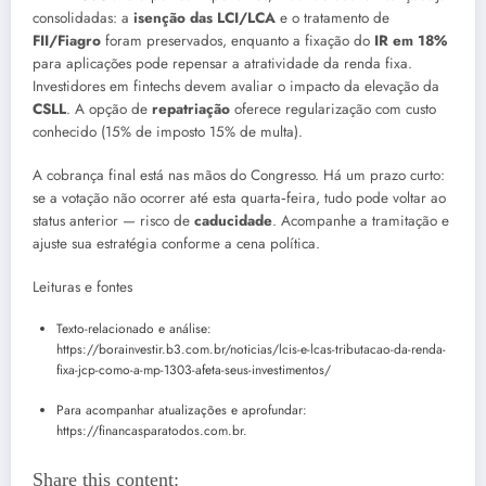
consolidadas: a
isenção das LCI/LCA
e o tratamento de
FII/Fiagro
foram preservados, enquanto a fixação do
IR em 18%
para aplicações pode repensar a atratividade da renda fixa.
Investidores em fintechs devem avaliar o impacto da elevação da
CSLL
. A opção de
repatriação
oferece regularização com custo
conhecido (15% de imposto 15% de multa).
A cobrança final está nas mãos do Congresso. Há um prazo curto:
se a votação não ocorrer até esta quarta‑feira, tudo pode voltar ao
status anterior — risco de
caducidade
. Acompanhe a tramitação e
ajuste sua estratégia conforme a cena política.
Leituras e fontes
Texto-relacionado e análise:
https://borainvestir.b3.com.br/noticias/lcis-e-lcas-tributacao-da-renda-
fixa-jcp-como-a-mp-1303-afeta-seus-investimentos/
Para acompanhar atualizações e aprofundar:
https://financasparatodos.com.br.
Share this content: