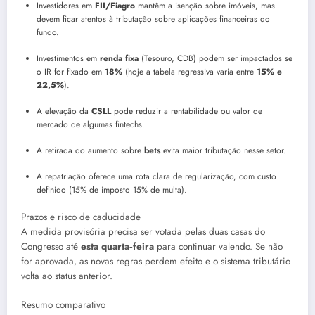
Investidores em
FII/Fiagro
mantêm a isenção sobre imóveis, mas
devem ficar atentos à tributação sobre aplicações financeiras do
fundo.
Investimentos em
renda fixa
(Tesouro, CDB) podem ser impactados se
o IR for fixado em
18%
(hoje a tabela regressiva varia entre
15% e
22,5%
).
A elevação da
CSLL
pode reduzir a rentabilidade ou valor de
mercado de algumas fintechs.
A retirada do aumento sobre
bets
evita maior tributação nesse setor.
A repatriação oferece uma rota clara de regularização, com custo
definido (15% de imposto 15% de multa).
Prazos e risco de caducidade
A medida provisória precisa ser votada pelas duas casas do
Congresso até
esta quarta‑feira
para continuar valendo. Se não
for aprovada, as novas regras perdem efeito e o sistema tributário
volta ao status anterior.
Resumo comparativo