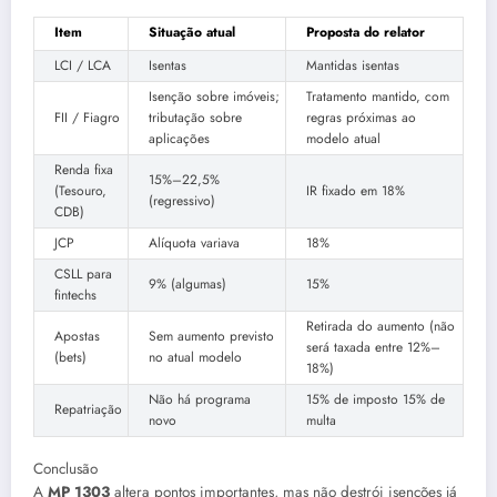
Item
Situação atual
Proposta do relator
LCI / LCA
Isentas
Mantidas isentas
Isenção sobre imóveis;
Tratamento mantido, com
FII / Fiagro
tributação sobre
regras próximas ao
aplicações
modelo atual
Renda fixa
15%–22,5%
(Tesouro,
IR fixado em 18%
(regressivo)
CDB)
JCP
Alíquota variava
18%
CSLL para
9% (algumas)
15%
fintechs
Retirada do aumento (não
Apostas
Sem aumento previsto
será taxada entre 12%–
(bets)
no atual modelo
18%)
Não há programa
15% de imposto 15% de
Repatriação
novo
multa
Conclusão
A
MP 1303
altera pontos importantes, mas não destrói isenções já