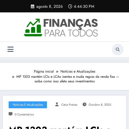
Pular
agosto 8, 2026
4:44:31 PM
para
o
conteúdo
Página inicial
Notícias e Atualizações
MP 1303 mantém LCIs e LCAs isentas e muda regras da renda fixa —
saiba como isso afeta seus investimentos
Notícias E Atualizações
Catia Freitas
Outubro 8, 2025
0 Comentários