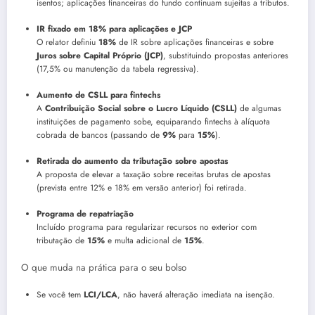
isentos; aplicações financeiras do fundo continuam sujeitas a tributos.
IR fixado em 18% para aplicações e JCP
O relator definiu
18%
de IR sobre aplicações financeiras e sobre
Juros sobre Capital Próprio (JCP)
, substituindo propostas anteriores
(17,5% ou manutenção da tabela regressiva).
Aumento de CSLL para fintechs
A
Contribuição Social sobre o Lucro Líquido (CSLL)
de algumas
instituições de pagamento sobe, equiparando fintechs à alíquota
cobrada de bancos (passando de
9%
para
15%
).
Retirada do aumento da tributação sobre apostas
A proposta de elevar a taxação sobre receitas brutas de apostas
(prevista entre 12% e 18% em versão anterior) foi retirada.
Programa de repatriação
Incluído programa para regularizar recursos no exterior com
tributação de
15%
e multa adicional de
15%
.
O que muda na prática para o seu bolso
Se você tem
LCI/LCA
, não haverá alteração imediata na isenção.