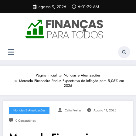
Pular
agosto 9, 2026
6:01:30 AM
para
o
conteúdo
Página inicial
Notícias e Atualizações
Mercado Financeiro Reduz Expectativa de Inflação para 5,05% em
2025
Notícias E Atualizações
Catia Freitas
Agosto 11, 2025
0 Comentários