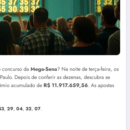
te concurso da
Mega-Sena
? Na noite de terça-feira, os
aulo. Depois de conferir as dezenas, descubra se
prêmio acumulado de
R$ 11.917.659,56
. As apostas
53
,
29
,
04
,
32
,
07
.