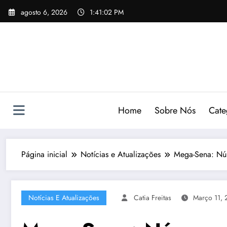
Pular
agosto 6, 2026
1:41:03 PM
para
o
conteúdo
Home
Sobre Nós
Cate
Página inicial
Notícias e Atualizações
Mega-Sena: Nú
Notícias E Atualizações
Catia Freitas
Março 11,