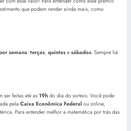
zer com esse valor! Para entender como esse prêmio
nvestimento que podem render ainda mais, como
 por semana
:
terças
,
quintas
e
sábados
. Sempre há
 ser feitas até as
19h
do dia do sorteio. Você pode
iada pela
Caixa Econômica Federal
ou online,
térica. Para entender melhor a matemática por trás das