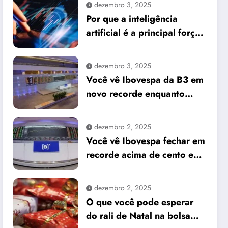
dezembro 3, 2025
Por que a inteligência
artificial é a principal força
do mercado e o que isso
significa para seus
dezembro 3, 2025
investimentos
Você vê Ibovespa da B3 em
novo recorde enquanto
dólar cai frente ao real
dezembro 2, 2025
Você vê Ibovespa fechar em
recorde acima de cento e
sessenta e um mil pontos
enquanto dólar recua para
dezembro 2, 2025
cinco reais e trinta e três
O que você pode esperar
centavos
do rali de Natal na bolsa