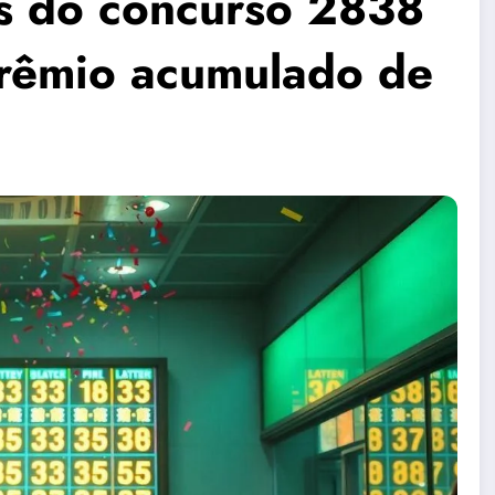
s do concurso 2838
prêmio acumulado de