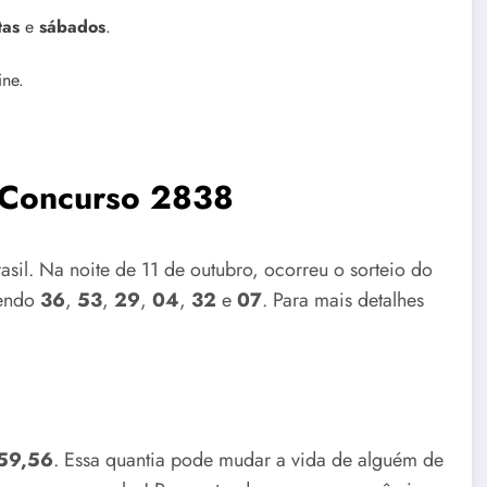
tas
e
sábados
.
ine.
 Concurso 2838
sil. Na noite de 11 de outubro, ocorreu o sorteio do
sendo
36
,
53
,
29
,
04
,
32
e
07
. Para mais detalhes
659,56
. Essa quantia pode mudar a vida de alguém de