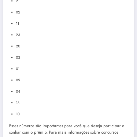
21
02
11
23
20
03
01
09
04
16
10
Esses números são importantes para você que deseja participar e
sonhar com o prêmio. Para mais informações sobre concursos