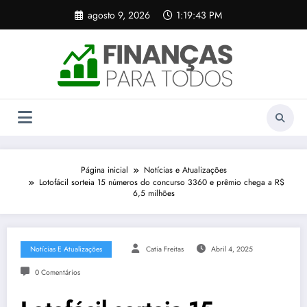
Pular
agosto 9, 2026
1:19:44 PM
para
o
conteúdo
Página inicial
Notícias e Atualizações
Lotofácil sorteia 15 números do concurso 3360 e prêmio chega a R$
6,5 milhões
Notícias E Atualizações
Catia Freitas
Abril 4, 2025
0 Comentários