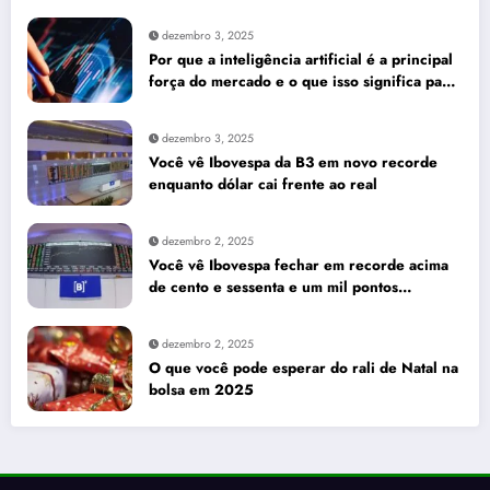
dezembro 3, 2025
Por que a inteligência artificial é a principal
força do mercado e o que isso significa para
seus investimentos
dezembro 3, 2025
Você vê Ibovespa da B3 em novo recorde
enquanto dólar cai frente ao real
dezembro 2, 2025
Você vê Ibovespa fechar em recorde acima
de cento e sessenta e um mil pontos
enquanto dólar recua para cinco reais e
trinta e três centavos
dezembro 2, 2025
O que você pode esperar do rali de Natal na
bolsa em 2025