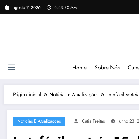
Pular
agosto 7, 2026
6:43:31 AM
para
o
conteúdo
Home
Sobre Nós
Cate
Página inicial
Notícias e Atualizações
Lotofácil sorte
Notícias E Atualizações
Catia Freitas
Junho 23, 