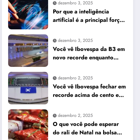
dezembro 3, 2025
Por que a inteligência
artificial é a principal força
do mercado e o que isso
significa para seus
dezembro 3, 2025
investimentos
Você vê Ibovespa da B3 em
novo recorde enquanto
dólar cai frente ao real
dezembro 2, 2025
Você vê Ibovespa fechar em
recorde acima de cento e
sessenta e um mil pontos
enquanto dólar recua para
dezembro 2, 2025
cinco reais e trinta e três
O que você pode esperar
centavos
do rali de Natal na bolsa