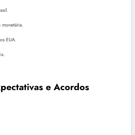
asil.
a monetária.
nos EUA.
is.
pectativas e Acordos