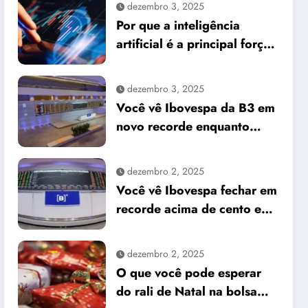
dezembro 3, 2025
Por que a inteligência
artificial é a principal força
do mercado e o que isso
significa para seus
dezembro 3, 2025
investimentos
Você vê Ibovespa da B3 em
novo recorde enquanto
dólar cai frente ao real
dezembro 2, 2025
Você vê Ibovespa fechar em
recorde acima de cento e
sessenta e um mil pontos
enquanto dólar recua para
dezembro 2, 2025
cinco reais e trinta e três
O que você pode esperar
centavos
do rali de Natal na bolsa