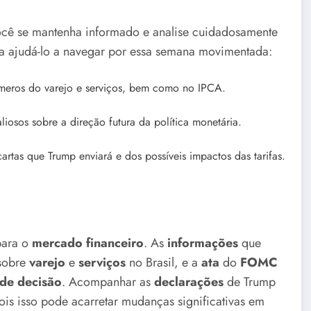
você se mantenha informado e analise cuidadosamente
ra ajudá-lo a navegar por essa semana movimentada:
úmeros do varejo e serviços, bem como no IPCA.
aliosos sobre a direção futura da política monetária.
 cartas que Trump enviará e dos possíveis impactos das tarifas.
para o
mercado financeiro
. As
informações
que
 sobre
varejo
e
serviços
no Brasil, e a
ata
do
FOMC
de decisão
. Acompanhar as
declarações
de Trump
is isso pode acarretar mudanças significativas em