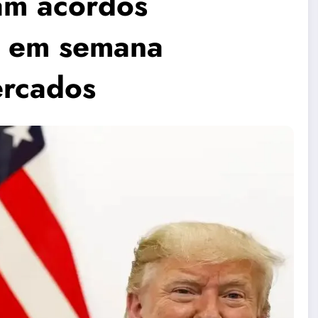
am acordos
p em semana
rcados