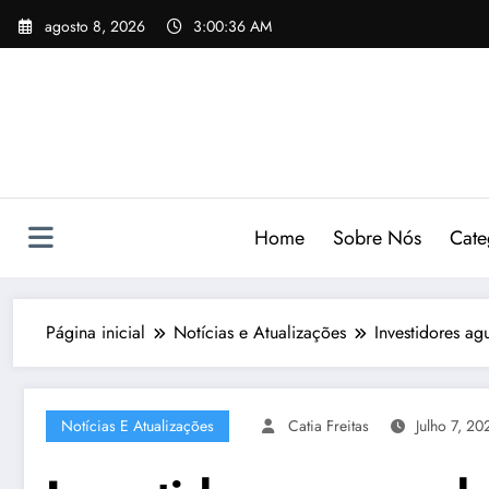
Pular
agosto 8, 2026
3:00:37 AM
para
o
conteúdo
Home
Sobre Nós
Cate
Página inicial
Notícias e Atualizações
Investidores a
Notícias E Atualizações
Catia Freitas
Julho 7, 20