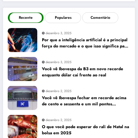
Recente
Populares
Comentário
dezembro 3, 2025
Por que a inteligência artificial é a principal
força do mercado e o que isso significa para
seus investimentos
dezembro 3, 2025
Você vê Ibovespa da B3 em novo recorde
enquanto dólar cai frente ao real
dezembro 2, 2025
Você vê Ibovespa fechar em recorde acima
de cento e sessenta e um mil pontos
enquanto dólar recua para cinco reais e
trinta e três centavos
dezembro 2, 2025
O que você pode esperar do rali de Natal na
bolsa em 2025