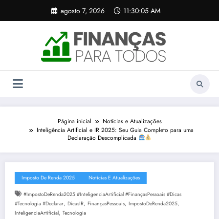
Pular
agosto 7, 2026
11:30:06 AM
para
o
conteúdo
Página inicial
Notícias e Atualizações
Inteligência Artificial e IR 2025: Seu Guia Completo para uma
Declaração Descomplicada
Imposto De Renda 2025
Notícias E Atualizações
#ImpostoDeRenda2025 #InteligenciaArtificial #FinançasPessoais #Dicas
,
,
,
,
#Tecnologia #Declarar
DicasIR
FinançasPessoais
ImpostoDeRenda2025
,
InteligenciaArtificial
Tecnologia