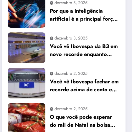
dezembro 3, 2025
Por que a inteligência
artificial é a principal força
do mercado e o que isso
significa para seus
dezembro 3, 2025
investimentos
Você vê Ibovespa da B3 em
novo recorde enquanto
dólar cai frente ao real
dezembro 2, 2025
Você vê Ibovespa fechar em
recorde acima de cento e
sessenta e um mil pontos
enquanto dólar recua para
dezembro 2, 2025
cinco reais e trinta e três
O que você pode esperar
centavos
do rali de Natal na bolsa