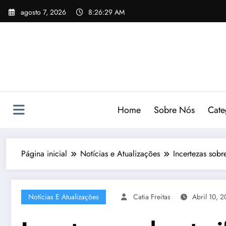
Pular
agosto 7, 2026
8:26:30 AM
para
o
conteúdo
Home
Sobre Nós
Cate
Página inicial
Notícias e Atualizações
Incertezas sob
Notícias E Atualizações
Catia Freitas
Abril 10, 