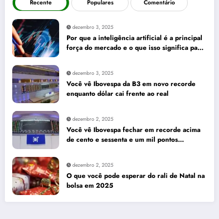
Recente
Populares
Comentário
dezembro 3, 2025
Por que a inteligência artificial é a principal
força do mercado e o que isso significa para
seus investimentos
dezembro 3, 2025
Você vê Ibovespa da B3 em novo recorde
enquanto dólar cai frente ao real
dezembro 2, 2025
Você vê Ibovespa fechar em recorde acima
de cento e sessenta e um mil pontos
enquanto dólar recua para cinco reais e
trinta e três centavos
dezembro 2, 2025
O que você pode esperar do rali de Natal na
bolsa em 2025