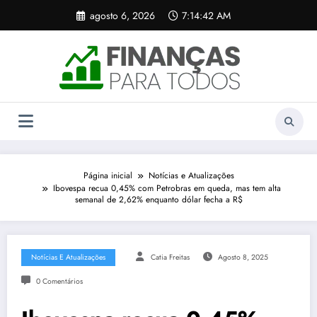
Pular
agosto 6, 2026
7:14:42 AM
para
o
conteúdo
Página inicial
Notícias e Atualizações
Ibovespa recua 0,45% com Petrobras em queda, mas tem alta
semanal de 2,62% enquanto dólar fecha a R$
Notícias E Atualizações
Catia Freitas
Agosto 8, 2025
0 Comentários