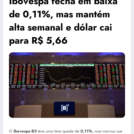
Ibovespa fecha em baixa
de 0,11%, mas mantém
alta semanal e dólar cai
para R$ 5,66
O
Ibovespa B3
teve uma leve queda de
0,11%
, mas marcou sua