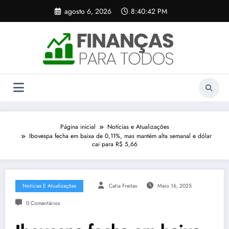
Pular
agosto 6, 2026
8:40:42 PM
para
o
conteúdo
Página inicial
Notícias e Atualizações
Ibovespa fecha em baixa de 0,11%, mas mantém alta semanal e dólar
cai para R$ 5,66
Notícias E Atualizações
Catia Freitas
Maio 16, 2025
0 Comentários