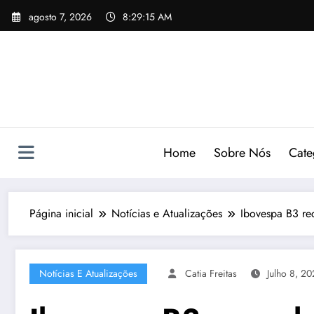
Pular
agosto 7, 2026
8:29:16 AM
para
o
conteúdo
Home
Sobre Nós
Cate
Página inicial
Notícias e Atualizações
Ibovespa B3 re
Notícias E Atualizações
Catia Freitas
Julho 8, 2