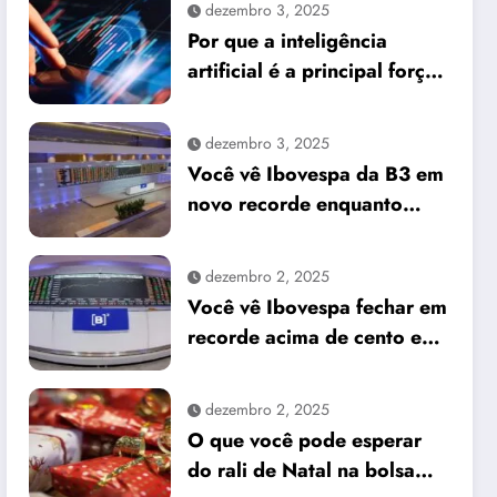
dezembro 3, 2025
Por que a inteligência
artificial é a principal força
do mercado e o que isso
significa para seus
dezembro 3, 2025
investimentos
Você vê Ibovespa da B3 em
novo recorde enquanto
dólar cai frente ao real
dezembro 2, 2025
Você vê Ibovespa fechar em
recorde acima de cento e
sessenta e um mil pontos
enquanto dólar recua para
dezembro 2, 2025
cinco reais e trinta e três
O que você pode esperar
centavos
do rali de Natal na bolsa