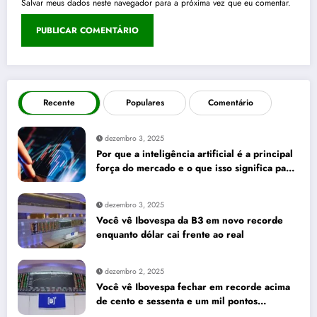
Salvar meus dados neste navegador para a próxima vez que eu comentar.
Recente
Populares
Comentário
dezembro 3, 2025
Por que a inteligência artificial é a principal
força do mercado e o que isso significa para
seus investimentos
dezembro 3, 2025
Você vê Ibovespa da B3 em novo recorde
enquanto dólar cai frente ao real
dezembro 2, 2025
Você vê Ibovespa fechar em recorde acima
de cento e sessenta e um mil pontos
enquanto dólar recua para cinco reais e