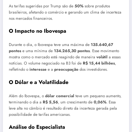
As tarifas sugeridas por Trump são de
50%
sobre produtos
brasileiros, afetando o comércio e gerando um clima de incerteza
nos mercados financeiros.
O Impacto no Ibovespa
Durante o dia, o Ibovespa teve uma máxima de
135.640,67
pontos
e uma mínima de
134.265,30 pontos
. Esse movimento
mostra como o mercado está reagindo de maneira
volátil
a essas
notícias. O volume negociado na B3 foi de
R$ 15,44 bilhões
,
refletindo o
interesse
e a
preocupação
dos investidores.
O Dólar e a Volatilidade
Além do Ibovespa, o
dólar comercial
teve um pequeno aumento,
terminando o dia a
R$ 5,56
, um crescimento de
0,06%
. Essa
leve alta no câmbio é resultado direto da incerteza gerada pela
possibilidade de tarifas americanas.
Análise do Especialista