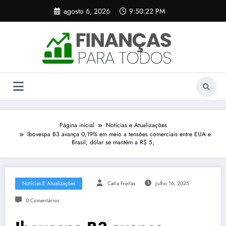
Pular
agosto 6, 2026
9:50:22 PM
para
o
conteúdo
Página inicial
Notícias e Atualizações
Ibovespa B3 avança 0,19% em meio a tensões comerciais entre EUA e
Brasil; dólar se mantém a R$ 5,
Notícias E Atualizações
Catia Freitas
Julho 16, 2025
0 Comentários