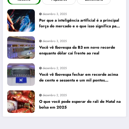
dezembro 3, 2025
Por que a inteligência artificial é a principal
força do mercado e o que isso significa para
seus investimentos
dezembro 3, 2025
Você vê Ibovespa da B3 em novo recorde
enquanto dólar cai frente ao real
dezembro 2, 2025
Você vê Ibovespa fechar em recorde acima
de cento e sessenta e um mil pontos
enquanto dólar recua para cinco reais e
trinta e três centavos
dezembro 2, 2025
O que você pode esperar do rali de Natal na
bolsa em 2025