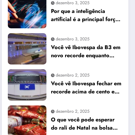
dezembro 3, 2025
Por que a inteligência
artificial é a principal força
do mercado e o que isso
significa para seus
dezembro 3, 2025
investimentos
Você vê Ibovespa da B3 em
novo recorde enquanto
dólar cai frente ao real
dezembro 2, 2025
Você vê Ibovespa fechar em
recorde acima de cento e
sessenta e um mil pontos
enquanto dólar recua para
dezembro 2, 2025
cinco reais e trinta e três
O que você pode esperar
centavos
do rali de Natal na bolsa