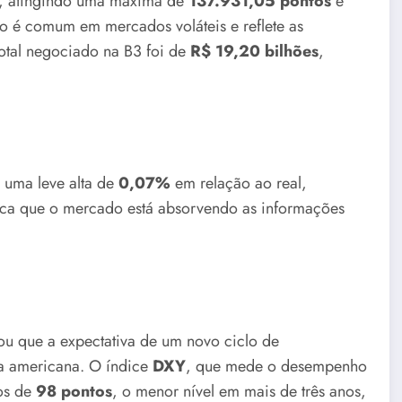
s, atingindo uma máxima de
137.931,05 pontos
e
o é comum em mercados voláteis e reflete as
total negociado na B3 foi de
R$ 19,20 bilhões
,
 uma leve alta de
0,07%
em relação ao real,
dica que o mercado está absorvendo as informações
ou que a expectativa de um novo ciclo de
a americana. O índice
DXY
, que mede o desempenho
os de
98 pontos
, o menor nível em mais de três anos,