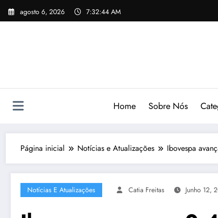
Pular
agosto 6, 2026
7:32:45 AM
para
o
conteúdo
Home
Sobre Nós
Cate
Página inicial
Notícias e Atualizações
Ibovespa avanç
Notícias E Atualizações
Catia Freitas
Junho 12, 