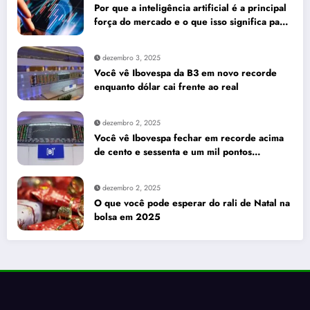
Por que a inteligência artificial é a principal
força do mercado e o que isso significa para
seus investimentos
dezembro 3, 2025
Você vê Ibovespa da B3 em novo recorde
enquanto dólar cai frente ao real
dezembro 2, 2025
Você vê Ibovespa fechar em recorde acima
de cento e sessenta e um mil pontos
enquanto dólar recua para cinco reais e
trinta e três centavos
dezembro 2, 2025
O que você pode esperar do rali de Natal na
bolsa em 2025