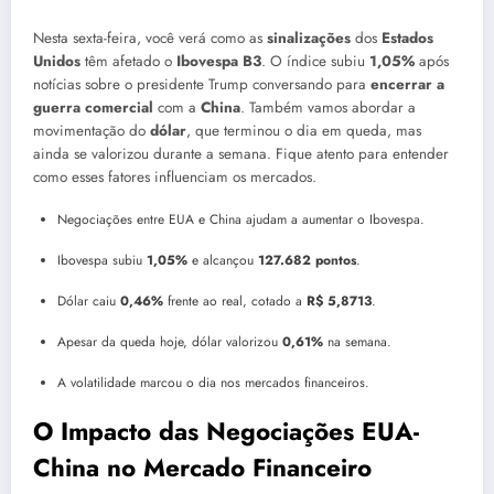
Nesta sexta-feira, você verá como as
sinalizações
dos
Estados
Unidos
têm afetado o
Ibovespa B3
. O índice subiu
1,05%
após
notícias sobre o presidente Trump conversando para
encerrar a
guerra comercial
com a
China
. Também vamos abordar a
movimentação do
dólar
, que terminou o dia em queda, mas
ainda se valorizou durante a semana. Fique atento para entender
como esses fatores influenciam os mercados.
Negociações entre EUA e China ajudam a aumentar o Ibovespa.
Ibovespa subiu
1,05%
e alcançou
127.682 pontos
.
Dólar caiu
0,46%
frente ao real, cotado a
R$ 5,8713
.
Apesar da queda hoje, dólar valorizou
0,61%
na semana.
A volatilidade marcou o dia nos mercados financeiros.
O Impacto das Negociações EUA-
China no Mercado Financeiro