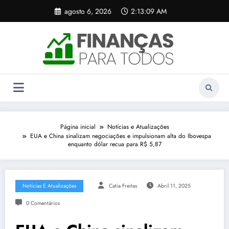
Pular
agosto 6, 2026
2:13:10 AM
para
o
conteúdo
Página inicial
Notícias e Atualizações
EUA e China sinalizam negociações e impulsionam alta do Ibovespa
enquanto dólar recua para R$ 5,87
Notícias E Atualizações
Catia Freitas
Abril 11, 2025
0 Comentários