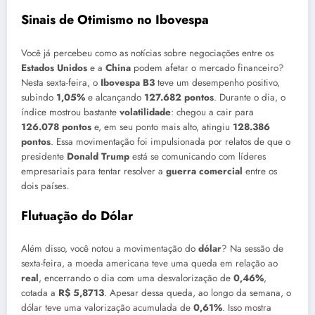
Sinais de Otimismo no Ibovespa
Você já percebeu como as notícias sobre negociações entre os
Estados Unidos
e a
China
podem afetar o mercado financeiro?
Nesta sexta-feira, o
Ibovespa B3
teve um desempenho positivo,
subindo
1,05%
e alcançando
127.682 pontos
. Durante o dia, o
índice mostrou bastante
volatilidade
: chegou a cair para
126.078 pontos
e, em seu ponto mais alto, atingiu
128.386
pontos
. Essa movimentação foi impulsionada por relatos de que o
presidente
Donald Trump
está se comunicando com líderes
empresariais para tentar resolver a
guerra comercial
entre os
dois países.
Flutuação do Dólar
Além disso, você notou a movimentação do
dólar
? Na sessão de
sexta-feira, a moeda americana teve uma queda em relação ao
real
, encerrando o dia com uma desvalorização de
0,46%
,
cotada a
R$ 5,8713
. Apesar dessa queda, ao longo da semana, o
dólar teve uma valorização acumulada de
0,61%
. Isso mostra