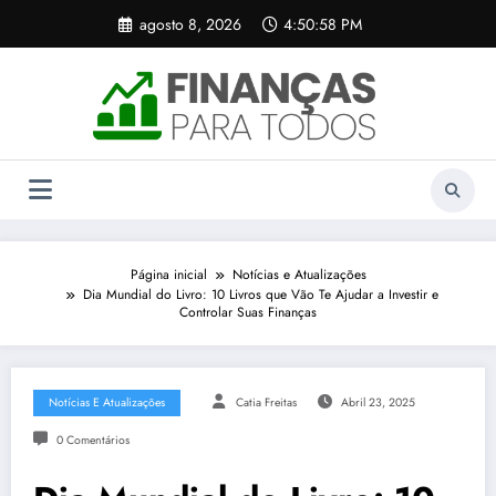
Pular
agosto 8, 2026
4:50:59 PM
para
o
conteúdo
Página inicial
Notícias e Atualizações
Dia Mundial do Livro: 10 Livros que Vão Te Ajudar a Investir e
Controlar Suas Finanças
Notícias E Atualizações
Catia Freitas
Abril 23, 2025
0 Comentários