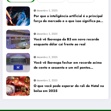
dezembro 3, 2025
Por que a inteligência artificial é a principal
força do mercado e o que isso significa para
seus investimentos
dezembro 3, 2025
Você vê Ibovespa da B3 em novo recorde
enquanto dólar cai frente ao real
dezembro 2, 2025
Você vê Ibovespa fechar em recorde acima
de cento e sessenta e um mil pontos
enquanto dólar recua para cinco reais e
trinta e três centavos
dezembro 2, 2025
O que você pode esperar do rali de Natal na
bolsa em 2025