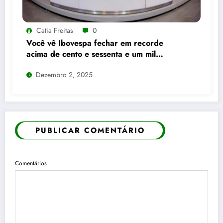
Catia Freitas
0
Você vê Ibovespa fechar em recorde
acima de cento e sessenta e um mil
pontos enquanto dólar recua para cinco
Dezembro 2, 2025
reais e trinta e três centavos
PUBLICAR COMENTÁRIO
Comentários