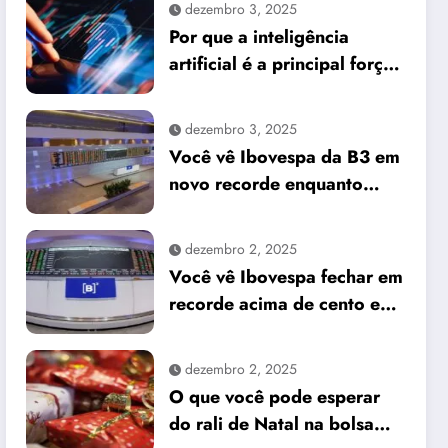
dezembro 3, 2025
Por que a inteligência
artificial é a principal força
do mercado e o que isso
significa para seus
dezembro 3, 2025
investimentos
Você vê Ibovespa da B3 em
novo recorde enquanto
dólar cai frente ao real
dezembro 2, 2025
Você vê Ibovespa fechar em
recorde acima de cento e
sessenta e um mil pontos
enquanto dólar recua para
dezembro 2, 2025
cinco reais e trinta e três
O que você pode esperar
centavos
do rali de Natal na bolsa