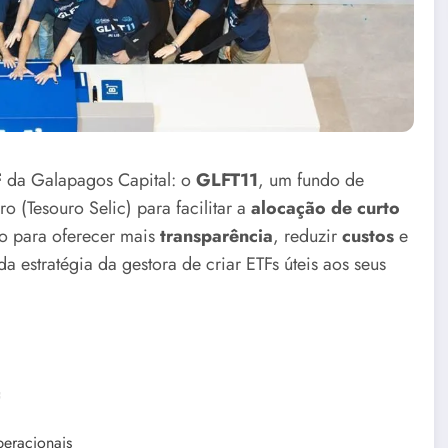
F
da Galapagos Capital: o
GLFT11
, um fundo de
o (Tesouro Selic) para facilitar a
alocação de curto
do para oferecer mais
transparência
, reduzir
custos
e
a estratégia da gestora de criar ETFs úteis aos seus
c
peracionais