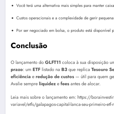
Você terá uma alternativa mais simples para manter cai
Custos operacionais e a complexidade de gerir pequenas
Por ser negociado em bolsa, o produto está disponível p
Conclusão
O lançamento do
GLFT11
coloca à sua disposição um
prazo
: um
ETF
listado na
B3
que replica
Tesouro Se
eficiência
e
redução de custos
— útil para quem ger
Avalie sempre
liquidez
e
fees
antes de alocar.
Leia mais sobre o lançamento em: https://borainvesti
variavel/etfs/galapagos-capital-lanca-seu-primeiro-etf-n