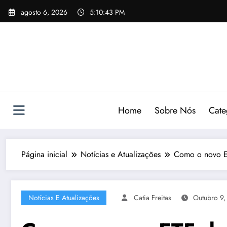
Pular
agosto 6, 2026
5:10:44 PM
para
o
conteúdo
Home
Sobre Nós
Cate
Página inicial
Notícias e Atualizações
Como o novo ET
Notícias E Atualizações
Catia Freitas
Outubro 9,