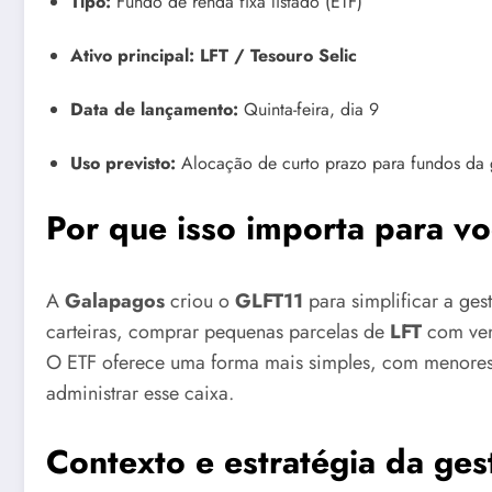
Tipo:
Fundo de renda fixa listado (ETF)
Ativo principal:
LFT / Tesouro Selic
Data de lançamento:
Quinta-feira, dia 9
Uso previsto:
Alocação de curto prazo para fundos da ge
Por que isso importa para v
A
Galapagos
criou o
GLFT11
para simplificar a ges
carteiras, comprar pequenas parcelas de
LFT
com venc
O ETF oferece uma forma mais simples, com menores 
administrar esse caixa.
Contexto e estratégia da ges