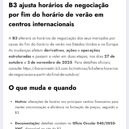
B3 ajusta horários de negociação
por fim do horário de verão em
centros internacionais
A
B3
alterará os horários de negociação dos seus mercados por
causa do fim do horário de verão nos Estados Unidos e na Europa.
As mudanças afetam
derivativos
,
ações
e
operações
estruturadas
e passam a valer em duas etapas, nos dias
27 de
outubro
e
3 de novembro de 2025
. Para detalhes oficiais,
consulte https://borainvestir.b3.com.br/noticias/b3-altera-horarios-
de-negociacao-a-partir-do-final-de-outubro/.
O que muda e quando
Motivo:
alterações de horário nos principais centros financeiros para
manter sincronização e eficiência na formação de preços, segundo a
B3.
Documentação:
detalhes constam no
Ofício Circular 040/2025-
VNC
, disponível no site da B3.