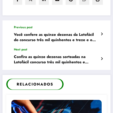
Previous post
Você confere as quinze dezenas da Lotofácil
do concurso três mil quinhentos e treze e o
prêmio de cerca de um milhão e oitocentos mil
Next post
reais
Confira as quinze dezenas sorteadas na
Lotofácil concurso três mil quinhentos e
quatorze e veja se você ganhou
RELACIONADOS