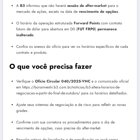
A
B3
informou que não haverá
sessão de after-market
para o
mercado de ações, exceto na data de
vencimento de opções
.
O horário da operação estruturada
Forward Points
com contrato
futuro de dólar para abertura em D0 (
FUT FRP0
)
permanece
inalterado
.
Confira os anexos do ofício para ver os horários específicos de cada
contrato e produto.
O que você precisa fazer
Verifique o
Ofício Circular 040/2025-VNC
e o comunicado oficial
em https://borainvestir.b3.com.br/noticias/b3-altera-horarios-de-
negociacao-a-partir-do-final-de-outubro/ para os horários detalhados.
Ajuste seus sistemas de negociação e de risco para refletir as novas
grades.
Confirme com sua corretora os procedimentos para o dia de
vencimento de opções, caso precise do after-market.
Reavalie rotinas de liquidação e de precificação se você opera