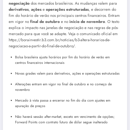
negociação
dos mercados brasileiros. As mudanças valem para
derivativos
,
ações
e
operações estruturadas
, e decorrem do
fim do horário de verão nos principais centros financeiros. Entram
em vigor no
final de outubro
e no
início de novembro
. O texto
explica o impacto nas janelas de negociação e nas regras de pós-
mercado para que você se adapte. Veja o comunicado oficial em
https://borainvestir.b3.com.br/noticias/b3-altera-horarios-de-
negociacao-a-partir-do-final-de-outubro/.
Bolsa brasileira ajusta horários por fim do horário de verão em
centros financeiros internacionais
Novas grades valem para derivativos, ações e operações estruturadas
Alterações entram em vigor no final de outubro e no começo de
novembro
Mercado à vista passa a encerrar no fim do dia com ajustes em
apuração de preços
Não haverá sessão after-market, exceto em vencimento de opções;
Forward Points com contrato futuro de dólar segue inalterado