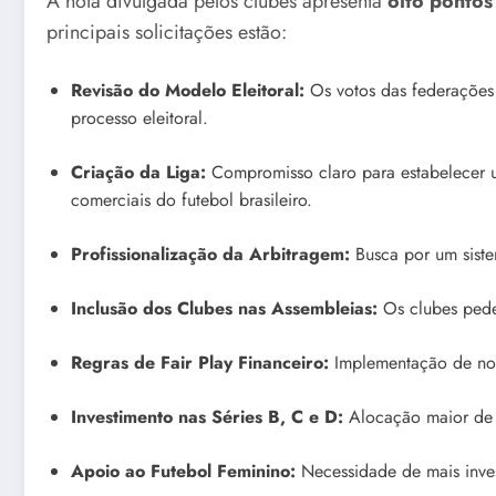
A nota divulgada pelos clubes apresenta
oito pontos
principais solicitações estão:
Revisão do Modelo Eleitoral:
Os votos das federações 
processo eleitoral.
Criação da Liga:
Compromisso claro para estabelecer u
comerciais do futebol brasileiro.
Profissionalização da Arbitragem:
Busca por um sistem
Inclusão dos Clubes nas Assembleias:
Os clubes pede
Regras de Fair Play Financeiro:
Implementação de nor
Investimento nas Séries B, C e D:
Alocação maior de re
Apoio ao Futebol Feminino:
Necessidade de mais inves