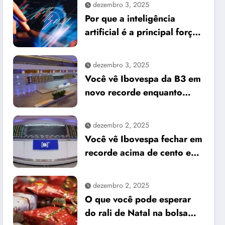
dezembro 3, 2025
Por que a inteligência
artificial é a principal força
do mercado e o que isso
significa para seus
dezembro 3, 2025
investimentos
Você vê Ibovespa da B3 em
novo recorde enquanto
dólar cai frente ao real
dezembro 2, 2025
Você vê Ibovespa fechar em
recorde acima de cento e
sessenta e um mil pontos
enquanto dólar recua para
dezembro 2, 2025
cinco reais e trinta e três
O que você pode esperar
centavos
do rali de Natal na bolsa