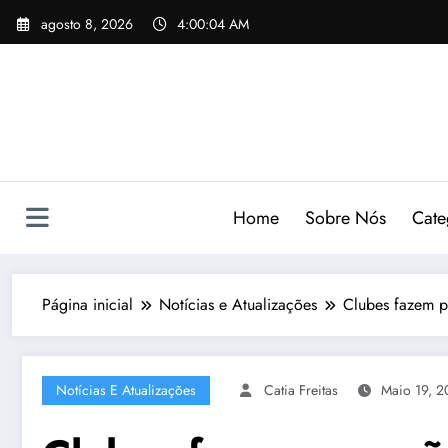
Pular
agosto 8, 2026
4:00:05 AM
para
o
conteúdo
Home
Sobre Nós
Cate
Página inicial
Notícias e Atualizações
Clubes fazem p
Notícias E Atualizações
Catia Freitas
Maio 19, 2