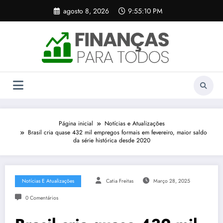
Pular
agosto 8, 2026
9:55:10 PM
para
o
conteúdo
Página inicial
Notícias e Atualizações
Brasil cria quase 432 mil empregos formais em fevereiro, maior saldo
da série histórica desde 2020
Notícias E Atualizações
Catia Freitas
Março 28, 2025
0 Comentários