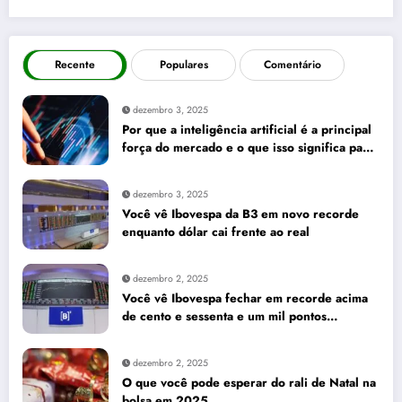
Recente
Populares
Comentário
dezembro 3, 2025
Por que a inteligência artificial é a principal
força do mercado e o que isso significa para
seus investimentos
dezembro 3, 2025
Você vê Ibovespa da B3 em novo recorde
enquanto dólar cai frente ao real
dezembro 2, 2025
Você vê Ibovespa fechar em recorde acima
de cento e sessenta e um mil pontos
enquanto dólar recua para cinco reais e
trinta e três centavos
dezembro 2, 2025
O que você pode esperar do rali de Natal na
bolsa em 2025