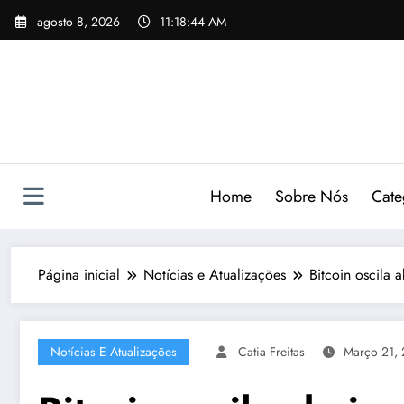
Pular
agosto 8, 2026
11:18:45 AM
para
o
conteúdo
Home
Sobre Nós
Cate
Página inicial
Notícias e Atualizações
Bitcoin oscila
Notícias E Atualizações
Catia Freitas
Março 21,