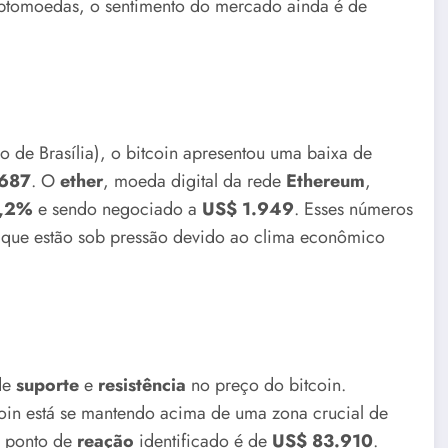
iptomoedas, o sentimento do mercado ainda é de
o de Brasília), o bitcoin apresentou uma baixa de
.687
. O
ether
, moeda digital da rede
Ethereum
,
,2%
e sendo negociado a
US$ 1.949
. Esses números
, que estão sob pressão devido ao clima econômico
 de
suporte
e
resistência
no preço do bitcoin.
coin está se mantendo acima de uma zona crucial de
O ponto de
reação
identificado é de
US$ 83.910
.