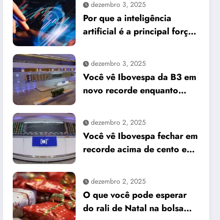
dezembro 3, 2025
Por que a inteligência
artificial é a principal força
do mercado e o que isso
significa para seus
dezembro 3, 2025
investimentos
Você vê Ibovespa da B3 em
novo recorde enquanto
dólar cai frente ao real
dezembro 2, 2025
Você vê Ibovespa fechar em
recorde acima de cento e
sessenta e um mil pontos
enquanto dólar recua para
dezembro 2, 2025
cinco reais e trinta e três
O que você pode esperar
centavos
do rali de Natal na bolsa