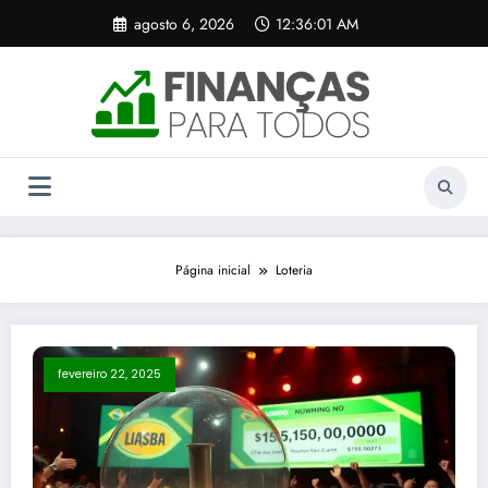
Pular
agosto 6, 2026
12:36:01 AM
para
o
conteúdo
Página inicial
Loteria
fevereiro 22, 2025