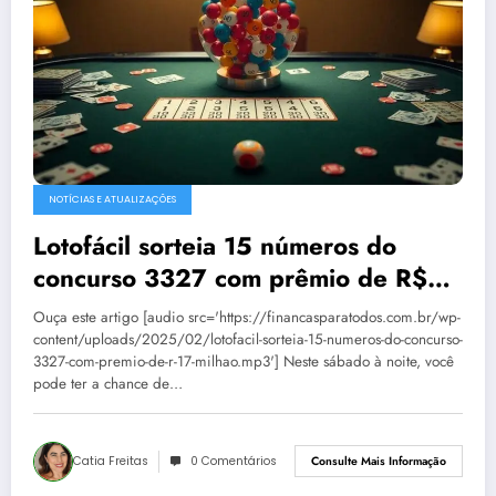
NOTÍCIAS E ATUALIZAÇÕES
Lotofácil sorteia 15 números do
concurso 3327 com prêmio de R$
1,7 milhão
Ouça este artigo [audio src='https://financasparatodos.com.br/wp-
content/uploads/2025/02/lotofacil-sorteia-15-numeros-do-concurso-
3327-com-premio-de-r-17-milhao.mp3'] Neste sábado à noite, você
pode ter a chance de…
Catia Freitas
0 Comentários
Consulte Mais Informação