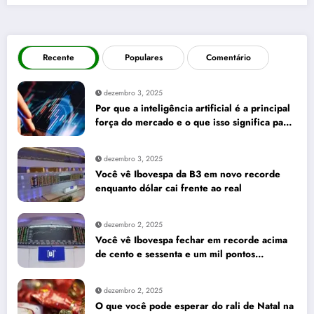
Recente
Populares
Comentário
dezembro 3, 2025
Por que a inteligência artificial é a principal
força do mercado e o que isso significa para
seus investimentos
dezembro 3, 2025
Você vê Ibovespa da B3 em novo recorde
enquanto dólar cai frente ao real
dezembro 2, 2025
Você vê Ibovespa fechar em recorde acima
de cento e sessenta e um mil pontos
enquanto dólar recua para cinco reais e
trinta e três centavos
dezembro 2, 2025
O que você pode esperar do rali de Natal na