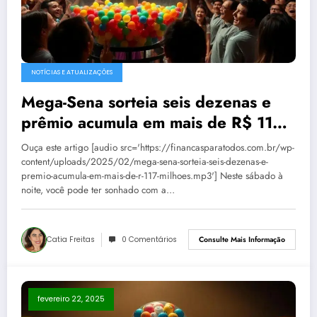
NOTÍCIAS E ATUALIZAÇÕES
Mega-Sena sorteia seis dezenas e
prêmio acumula em mais de R$ 117
milhões
Ouça este artigo [audio src='https://financasparatodos.com.br/wp-
content/uploads/2025/02/mega-sena-sorteia-seis-dezenas-e-
premio-acumula-em-mais-de-r-117-milhoes.mp3'] Neste sábado à
noite, você pode ter sonhado com a…
Catia Freitas
0 Comentários
Consulte Mais Informação
fevereiro 22, 2025